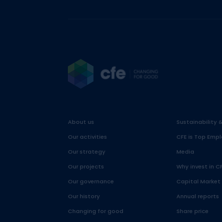
About us
Sustainability 
Our activities
CFE is Top Empl
Our strategy
Media
Our projects
Why invest in C
Our governance
Capital Market
Our history
Annual reports
Changing for good
Share price