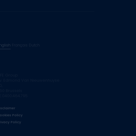
nglish
Français
Dutch
FE Group
v. Edmond Van Nieuwenhuyse
0,
160 Brussels
E.0400.464.795
isclaimer
ookies Policy
rivacy Policy