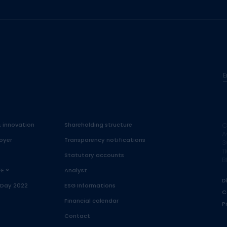
E
& innovation
Shareholding structure
C
A
oyer
Transparency notifications
3
1
Statutory accounts
B
FE ?
Analyst
D
 Day 2022
ESG Informations
C
Financial calendar
P
Contact