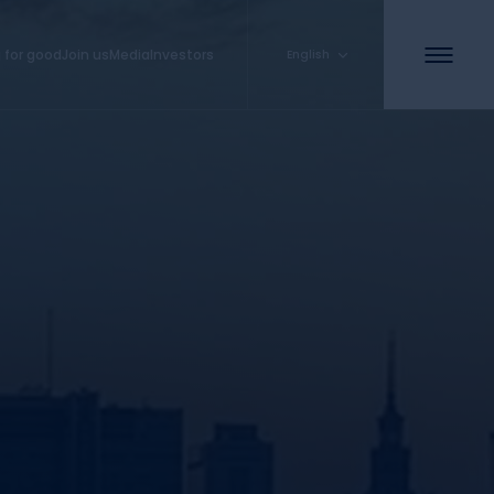
 for good
Join us
Media
Investors
English