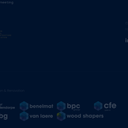
 meeting
©
r
on & Renovation