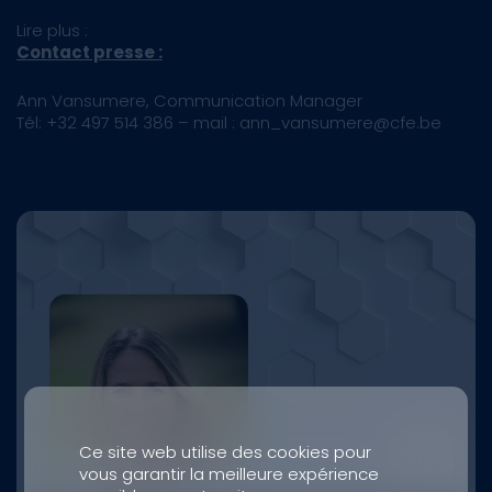
Lire plus :
Contact presse :
Ann Vansumere, Communication Manager
Tél: +32 497 514 386 – mail : ann_vansumere@cfe.be
Ce site web utilise des cookies pour
vous garantir la meilleure expérience