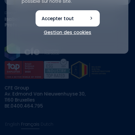
possible sur notre site.
Document
Accepter tout
Isabelle De Bruyne finaliste pour Sustainability
Professional 2023
Gestion des cookies
CFE Group
Av. Edmond Van Nieuwenhuyse 30,
1160 Bruxelles
BE.0400.464.795
English
Français
Dutch