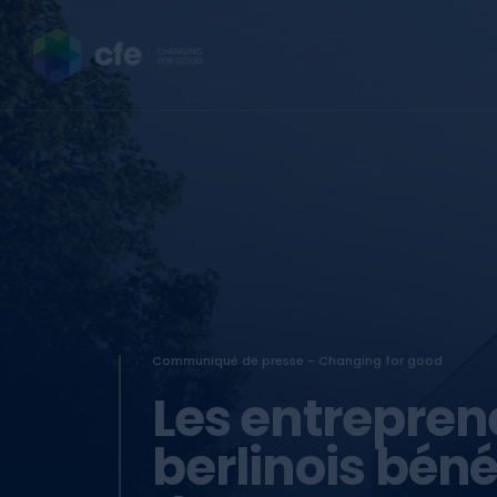
Communiqué de presse - Changing for good
Les entrepren
berlinois béné