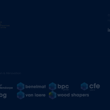
©
r
on & Rénovation