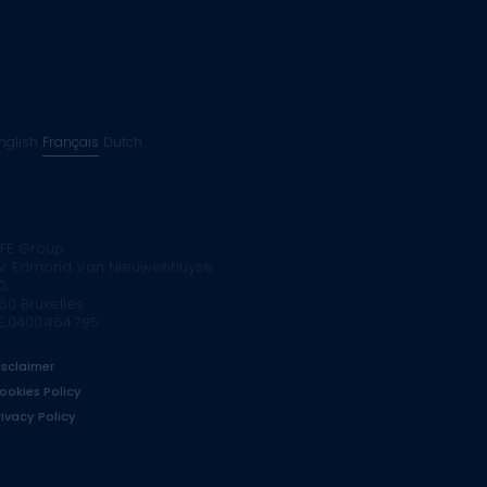
nglish
Français
Dutch
FE Group
v. Edmond Van Nieuwenhuyse
0,
160 Bruxelles
E.0400.464.795
isclaimer
ookies Policy
rivacy Policy