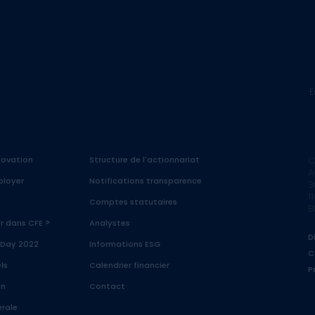
E
nnovation
Structure de l'actionnariat
C
A
ployer
Notifications transparence
3
1
Comptes statutaires
B
ir dans CFE ?
Analystes
D
 Day 2022
Informations ESG
C
ls
Calendrier financier
P
on
Contact
rale