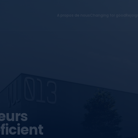
A propos de nous
Changing for good
Rejoi
eurs
ficient