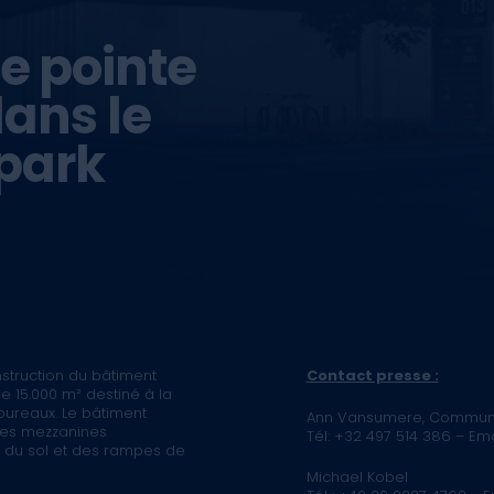
e pointe
dans le
park
nstruction du bâtiment
Contact presse :
 15.000 m² destiné à la
 bureaux. Le bâtiment
Ann Vansumere, Commun
des mezzanines
Tél: +32 497 514 386 – E
 du sol et des rampes de
Michael Kobel