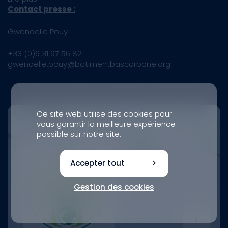
Contact presse :
Gwenaelle Pouy
+33 (0)6 31 67 56 82
gwenaelle.pouy@batimentbascarbone.org
Ce site web utilise des cookies pour
vous garantir la meilleure expérience
possible sur notre site.
Accepter tout
Gestion des cookies