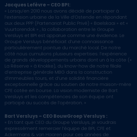
Jacques Lefèvre – CEO BPI:
« Lorsqu’en 2010 nous avons décidé de participer à
l’extension urbaine de la Ville d’Ostende en répondant
aux deux PPP (Partenariat Public Privé) « Baelskaai » et «
Vuurtorendok » , la collaboration entre le Groupe
Versluys et BPI est apparue comme une évidence. Le
Groupe Versluys bénéficiait d’une connaissance
particulièrement pointue du marché local. De notre
côté nous cumulions plusieurs expertises: l’expérience
de grands développements urbains dont un à la côte («
La Réserve » à Knokke), du know-how de notre filiale
d’entreprise générale MBG dans la construction
d’immeubles tours, et d’une solidité financière
exceptionnelle grâce au soutien de notre maison-mère
CFE cotée en bourse. La vision moderniste de Bart
Versluys et les compétences de son équipe ont
participé au succès de l’opération. »
Bart Versluys – CEO BouwGroep Versluys :
« En tant que CEO du Groupe Versluys, je voudrais
expressément remercier l’équipe de BPI, CFE et
Ackermans & van Haaren pour ces années de