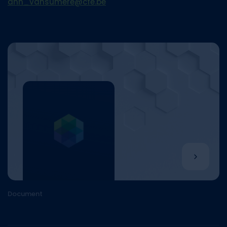
ann_vansumere@cfe.be
Document