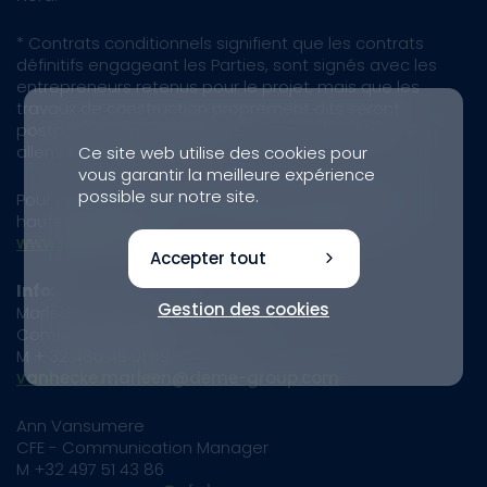
* Contrats conditionnels signifient que les contrats
définitifs engageant les Parties, sont signés avec les
entrepreneurs retenus pour le projet, mais que les
travaux de construction proprement dits seront
postposés jusqu'à ce que les permis de bâtir côté
allemand soient en place.
Ce site web utilise des cookies pour
vous garantir la meilleure expérience
possible sur notre site.
Pour en savoir plus sur le projet (y compris images
haute résolution et vidéos téléchargeables):
www.femern.com
Accepter tout
Info:
Gestion des cookies
Marleen Vanhecke
Communications DEME Group
M + 32 486 49 01 09
vanhecke.marleen@deme-group.com
Ann Vansumere
CFE - Communication Manager
M +32 497 51 43 86