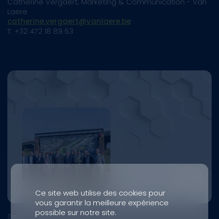
Cathérine Vergaert, Marketing & Communication - Van
Laere
catherine.vergaert@vanlaere.be
T: +32 472 18 89 63
Ce site web utilise des cookies pour
vous garantir la meilleure expérience
possible sur notre site.
Document