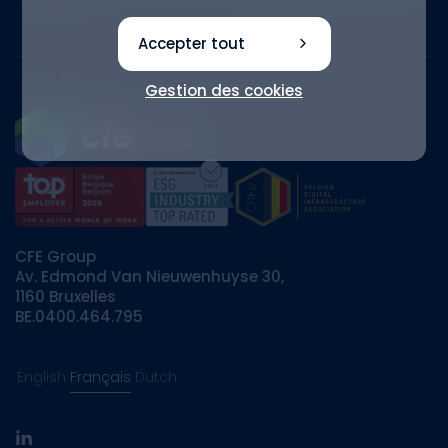
Accepter tout
Gestion des cookies
CFE Group
Av. Edmond Van Nieuwenhuyse 30,
1160 Bruxelles
BE.0400.464.795
English
Français
Dutch
linkedin