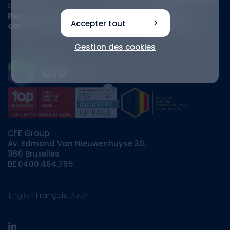
Document
Permis obtenus pour Move’Hub, un projet qui
Accepter tout
contribue au développement du quartier Midi.
Gestion des cookies
CFE Group
Av. Edmond Van Nieuwenhuyse 30,
1160 Bruxelles
BE.0400.464.795
English
Français
Dutch