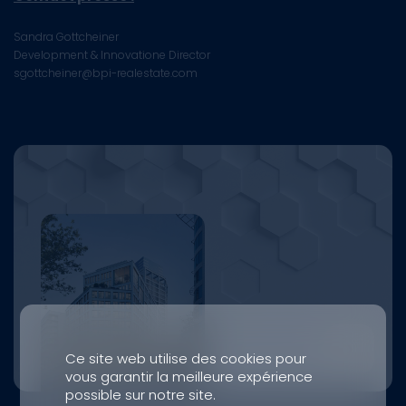
Sandra Gottcheiner
Development & Innovatione Director
sgottcheiner@bpi-realestate.com
Ce site web utilise des cookies pour
vous garantir la meilleure expérience
possible sur notre site.