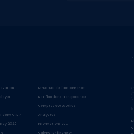
E
nnovation
Structure de l'actionnariat
C
A
ployer
Notifications transparence
3
1
Comptes statutaires
B
ir dans CFE ?
Analystes
D
 Day 2022
Informations ESG
C
ls
Calendrier financier