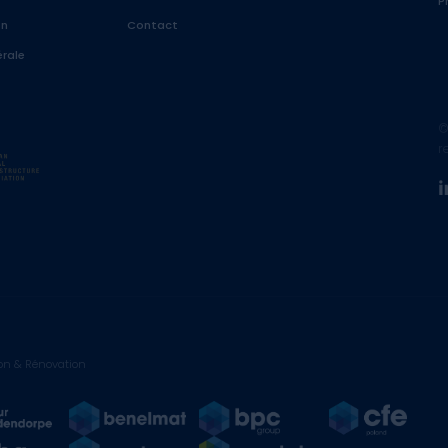
P
on
Contact
rale
©
r
on & Rénovation