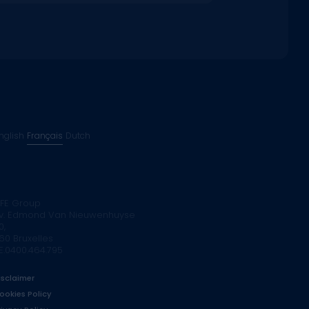
nglish
Français
Dutch
FE Group
v. Edmond Van Nieuwenhuyse
0,
160 Bruxelles
E.0400.464.795
isclaimer
ookies Policy