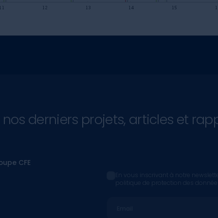
 nos derniers projets, articles et rap
roupe CFE
En vous inscrivant à notre newslett
politique de protection des donnée
Email