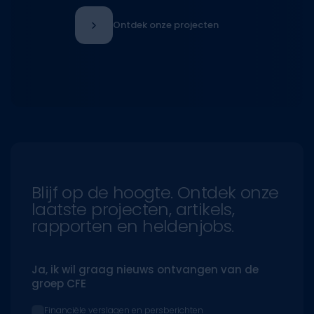
CFE Group
Edmond van nieuwenhuyselaan 30,
1160 Brussel
BE.0400.464.795
English
Français
Dutch
linkedin
© 2025 CFE Group. All rights reserved.