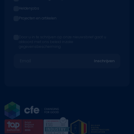
Vastgoedontwikkeling
Multitechnieken
Bouw & Renovatie