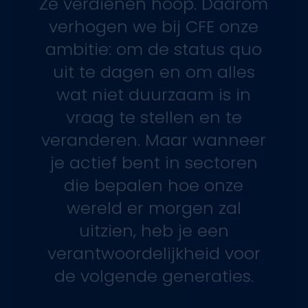
rapporten en heldenjobs.
Ja, ik wil graag nieuws ontvangen van de
groep CFE
Financiële verslagen en persberichten
Heldenjobs
Projecten en artikelen
Door u in te schrijven op onze nieuwsbrief gaat u
akkoord met ons beleid inzake
gegevensbescherming.
Email
Inschrijven