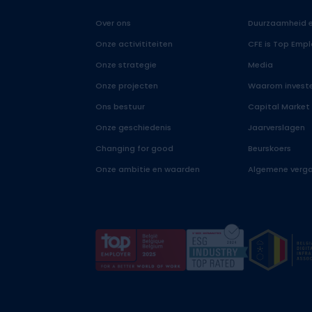
Over ons
Duurzaamheid e
Onze activititeiten
CFE is Top Empl
Onze strategie
Media
Onze projecten
Waarom investe
Ons bestuur
Capital Market
Onze geschiedenis
Jaarverslagen
Changing for good
Beurskoers
Onze ambitie en waarden
Algemene verga