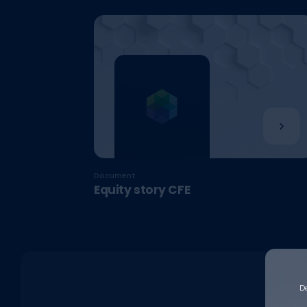
Document
Equity story CFE
D