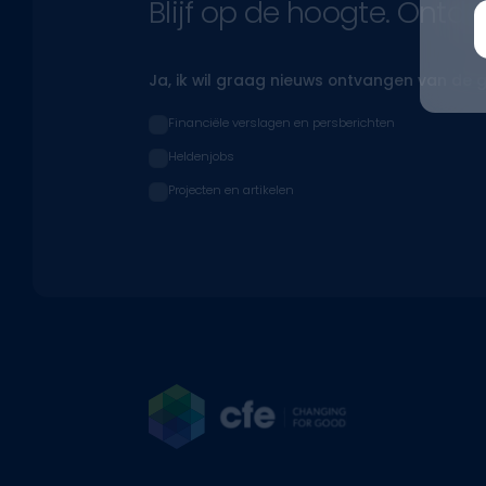
Blijf op de hoogte. Ontde
Ja, ik wil graag nieuws ontvangen van de 
Financiële verslagen en persberichten
Heldenjobs
Projecten en artikelen