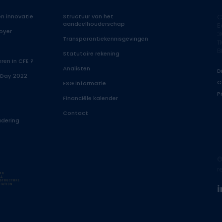
n innovatie
Structuur van het
C
aandeelhouderschap
E
oyer
3
Transparantiekennisgevingen
1
B
Statutaire rekening
ren in CFE ?
Analisten
D
 Day 2022
C
ESG informatie
P
Financiële kalender
Contact
dering
©
r