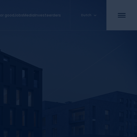
or good
Jobs
Media
Investeerders
Dutch