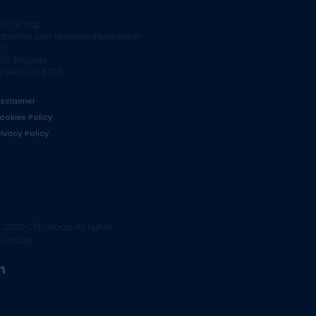
FE Group
dmond van nieuwenhuyselaan
0,
160 Brussel
E.0400.464.795
isclaimer
ookies Policy
rivacy Policy
 2025 CFE Group. All rights
eserved.
linkedin