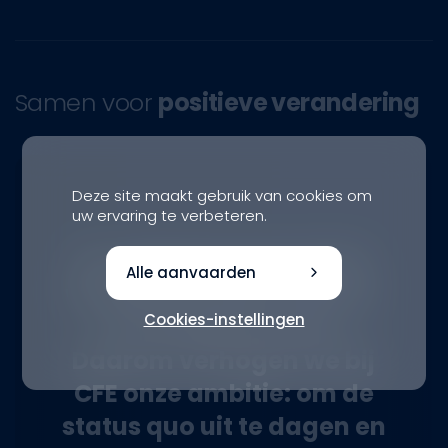
Samen voor
positieve verandering
Deze site maakt gebruik van cookies om
uw ervaring te verbeteren.
De volgende generaties
Alle aanvaarden
verdienen nieuwe helden.
Cookies-instellingen
Ze verdienen hoop.
Daarom verhogen we bij
CFE onze ambitie: om de
status quo uit te dagen en