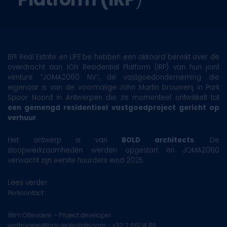
BPI Real Estate en LIFE.be hebben een akkoord bereikt over de
overdracht aan ION Residential Platform (IRP) van hun joint
venture “JOMA2060 NV”, de vastgoedonderneming die
eigenaar is van de voormalige John Martin brouwerij in Park
Spoor Noord in Antwerpen die ze momenteel ontwikkelt tot
een gemengd residentieel vastgoedproject gericht op
verhuur
.
Het ontwerp is van
BOLD architects
. De
sloopwerkzaamheden werden opgestart en JOMA2060
verwacht zijn eerste huurders eind 2025.
Lees verder :
Perscontact :
Wim Ottevaere – Project developer
wottevaere@bpi-realestate.com - +32 2 661 14 86