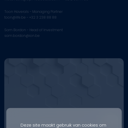
Toon Haverals - Managing Partner
toon@life.be - +32 3 238 88 88
Sam Bordon - Head of Investment
sam.bordon@ion.be
Deze site maakt gebruik van cookies om