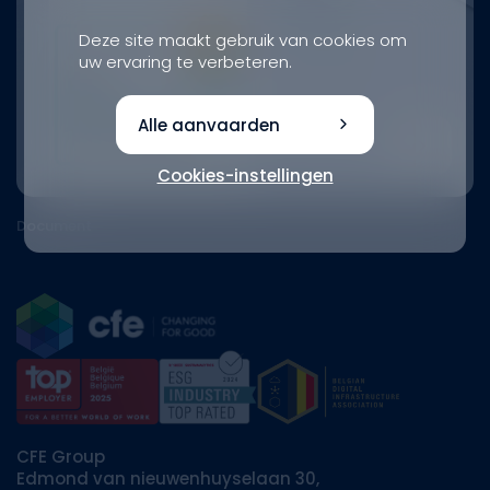
Deze site maakt gebruik van cookies om
uw ervaring te verbeteren.
Alle aanvaarden
Cookies-instellingen
Document
CFE Group
Edmond van nieuwenhuyselaan 30,