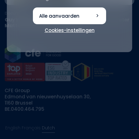
Document
Alle aanvaarden
Guy Wynendaele draagt de fakkel over aan Peter
Matton als nieuwe CEO van VMA
Cookies-instellingen
CFE Group
Edmond van nieuwenhuyselaan 30,
1160 Brussel
BE.0400.464.795
English
Français
Dutch