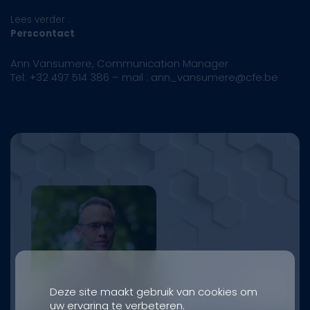
Lees verder :
Perscontact
Ann Vansumere, Communication Manager
Tel: +32 497 514 386 – mail : ann_vansumere@cfe.be
Deze site maakt gebruik van cookies om
uw ervaring te verbeteren.