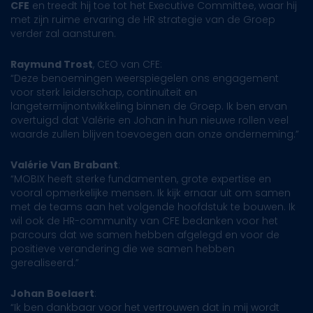
CFE
en treedt hij toe tot het Executive Committee, waar hij
met zijn ruime ervaring de HR strategie van de Groep
verder zal aansturen.
Raymund Trost
, CEO van CFE:
“Deze benoemingen weerspiegelen ons engagement
voor sterk leiderschap, continuïteit en
langetermijnontwikkeling binnen de Groep. Ik ben ervan
overtuigd dat Valérie en Johan in hun nieuwe rollen veel
waarde zullen blijven toevoegen aan onze onderneming.”
Valérie Van Brabant
:
“MOBIX heeft sterke fundamenten, grote expertise en
vooral opmerkelijke mensen. Ik kijk ernaar uit om samen
met de teams aan het volgende hoofdstuk te bouwen. Ik
wil ook de HR-community van CFE bedanken voor het
parcours dat we samen hebben afgelegd en voor de
positieve verandering die we samen hebben
gerealiseerd.”
Johan Boelaert
:
“Ik ben dankbaar voor het vertrouwen dat in mij wordt