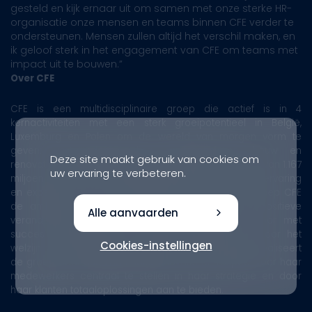
gesteld en kijk ernaar uit om samen met onze sterke HR-
organisatie onze mensen en teams binnen CFE verder te
ondersteunen. Mensen zullen altijd het verschil maken, en
ik geloof sterk in het engagement van CFE om teams met
impact uit te bouwen.”
Over CFE
CFE is een multidisciplinaire groep die actief is in 4
kernactiviteiten met een sterk groeipotentieel in België,
Luxemburg en Polen om de wereld van morgen vorm te
geven: vastgoedontwikkeling, multitechnieken, bouw en
Deze site maakt gebruik van cookies om
renovatie en duurzame investeringen. Met een omzet van 1.167
uw ervaring te verbeteren.
miljoen, meer dan 3.000 werknemers en een lange ervaring
en expertise sinds de oprichting in 1880, heeft de groep CFE
de ambitie om de status quo uit te dagen en positieve
Alle aanvaarden
veranderingen teweeg te brengen. Ze gaat hiervoor met
succes ecologische en sociale uitdagingen aan voor het
Cookies-instellingen
welzijn van toekomstige generaties. Deze ambitie realiseert
de groep door duurzaamheid, innovatie en respect voor haar
medewerkers centraal te stellen in haar strategie en door
haar klanten totaaloplossingen aan te bieden.