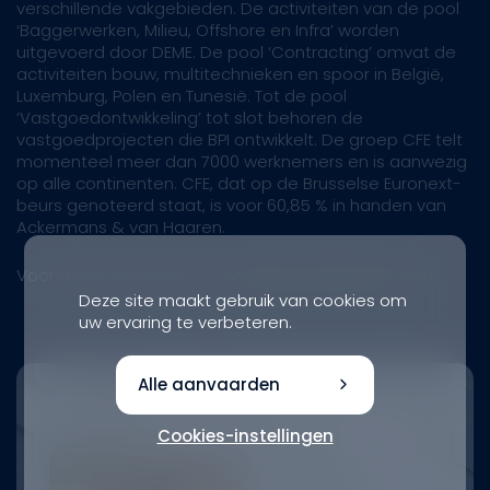
verschillende vakgebieden. De activiteiten van de pool
‘Baggerwerken, Milieu, Offshore en Infra’ worden
uitgevoerd door DEME. De pool ‘Contracting’ omvat de
activiteiten bouw, multitechnieken en spoor in België,
Luxemburg, Polen en Tunesië. Tot de pool
‘Vastgoedontwikkeling’ tot slot behoren de
vastgoedprojecten die BPI ontwikkelt. De groep CFE telt
momenteel meer dan 7000 werknemers en is aanwezig
op alle continenten. CFE, dat op de Brusselse Euronext-
beurs genoteerd staat, is voor 60,85 % in handen van
Ackermans & van Haaren.
Voor meer informatie, zie
www.bpi-realestate.com
Deze site maakt gebruik van cookies om
uw ervaring te verbeteren.
Alle aanvaarden
Cookies-instellingen