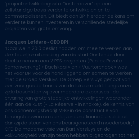
“projectontwikkelingssite Oosteroever” op een
zelfstandige basis verder te ontwikkelen en te
commercialiseren. Dit biedt aan BPI hierdoor de kans om
verder te kunnen investeren in verschillende stedelijke
projecten van grote omvang.
Jacques Lefèvre ‐ CEO BPI
“Daar we in 2010 beslist hadden om mee te werken aan
de stedelijke uitbreiding van de stad Oostende door
deel te nemen aan 2 PPS‐projecten (Publiek‐Private
Samenwerking) « Baelskaai » en « Vuurtorendok » was
het voor BPI voor de hand liggend om samen te werken
met de Groep Versluys. De Groep Versluys genoot van
een zeer goede kennis van de lokale markt. Langs onze
zijde beschikten wij over meerdere expertises : de
ervaring van grote stedelijke ontwikkelingen waaronder
één aan de kust (« La Réserve » in Knokke), de kennis van
ons aannemingsbedrijf MBG in de constructie van
torengebouwen en een bijzondere financiële soliditeit
dankzij de steun van ons beursgenoteerd moederbedrijf
CFE. De moderne visie van Bart Versluys en de
vakkundigheid van zijn team hebben bijgedragen tot het