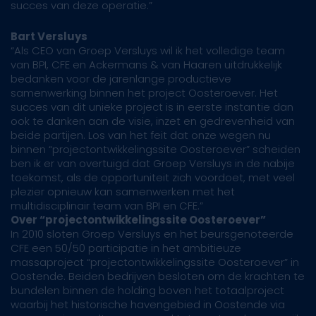
succes van deze operatie.”
Bart Versluys
“Als CEO van Groep Versluys wil ik het volledige team
van BPI, CFE en Ackermans & van Haaren uitdrukkelijk
bedanken voor de jarenlange productieve
samenwerking binnen het project Oosteroever. Het
succes van dit unieke project is in eerste instantie dan
ook te danken aan de visie, inzet en gedrevenheid van
beide partijen. Los van het feit dat onze wegen nu
binnen “projectontwikkelingssite Oosteroever” scheiden
ben ik er van overtuigd dat Groep Versluys in de nabije
toekomst, als de opportuniteit zich voordoet, met veel
plezier opnieuw kan samenwerken met het
multidisciplinair team van BPI en CFE.”
Over “projectontwikkelingssite Oosteroever”
In 2010 sloten Groep Versluys en het beursgenoteerde
CFE een 50/50 participatie in het ambitieuze
massaproject “projectontwikkelingssite Oosteroever” in
Oostende. Beiden bedrijven besloten om de krachten te
bundelen binnen de holding boven het totaalproject
waarbij het historische havengebied in Oostende via