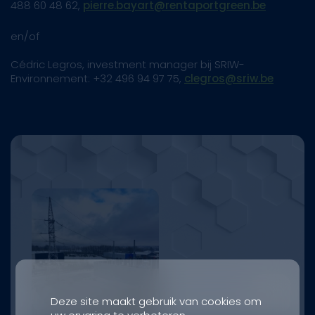
488 60 48 62,
pierre.bayart@rentaportgreen.be
en/of
Cédric Legros, investment manager bij SRIW-
Environnement: +32 496 94 97 75,
clegros@sriw.be
Deze site maakt gebruik van cookies om