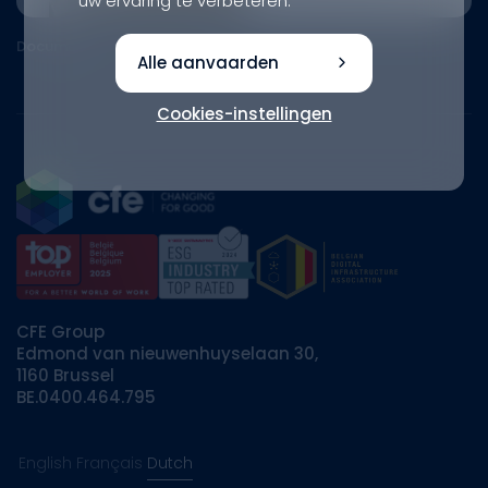
uw ervaring te verbeteren.
Document
Alle aanvaarden
Cookies-instellingen
CFE Group
Edmond van nieuwenhuyselaan 30,
1160 Brussel
BE.0400.464.795
English
Français
Dutch