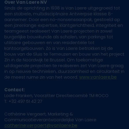
Over Van Laere NV
Sinds de oprichting in 1938 is Van Laere uitgegroeid tot
een stabiele, multidisciplinaire Antwerpse klasse 8-
aannemer. Door een no-nonsensaanpak, gestoeld op
een jarenlange expertise, klantgerichtheid, integriteit en
teamgeest realiseert Van Laere projecten in zowel
burgerlijke bouwkunde als scholen, van parkings tot
utilitaire gebouwen en van residentiële tot
kantoorgebouwen. Zo is Van Laere betrokken bij de
bouw van de Sluis te Terneuzen en bouw van het project
Zin in de Noordwijk te Brussel. Om toekomstige
uitdagende projecten te realiseren zet Van Laere graag
in op nieuwe technieken, duurzaamheid en circulariteit in
de meest ruime zin van het woord.
www.vanlaere.be
Contact:
Lode Franken, Voorzitter Directiecomité TM ROCO
T: +32 497 51 42 27
Cathérine Vergaert, Marketing &
Communicatieverantwoordelijke Van Laere
catherine.vergaert@vanlaere.be