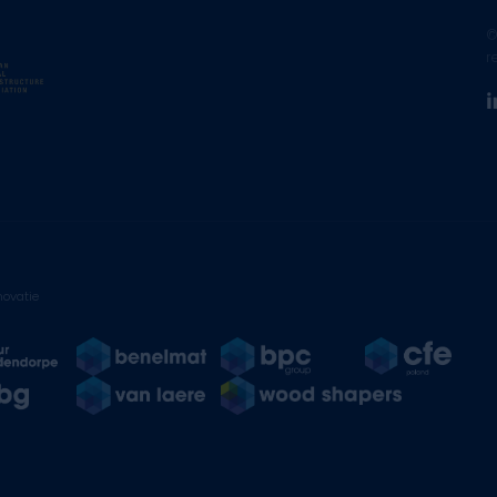
©
r
ovatie