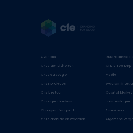
Over ons
Duurzaamheid e
Onze activititeiten
CFE is Top Empl
Onze strategie
Media
Onze projecten
Waarom investe
Ons bestuur
Capital Market
Onze geschiedenis
Jaarverslagen
Changing for good
Beurskoers
Onze ambitie en waarden
Algemene verga