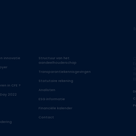
E
n innovatie
Structuur van het
C
aandeelhouderschap
E
oyer
3
Transparantiekennisgevingen
1
B
Statutaire rekening
ren in CFE ?
Analisten
D
 Day 2022
C
ESG informatie
P
Financiële kalender
Contact
dering