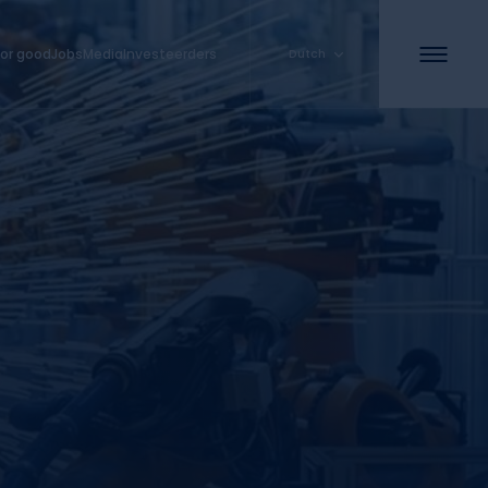
or good
Jobs
Media
Investeerders
Dutch