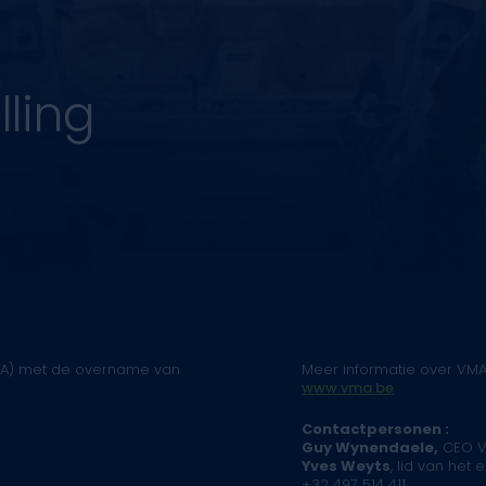
ling
n (IA) met de overname van
Meer informatie over VMA
www.vma.be
Contactpersonen :
Guy Wynendaele,
CEO VM
Yves Weyts
, lid van het
+32 497 514 411