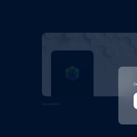
D
Document