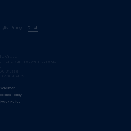
nglish
Français
Dutch
FE Group
dmond van nieuwenhuyselaan
0,
160 Brussel
E.0400.464.795
isclaimer
ookies Policy
rivacy Policy