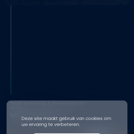
Smart technology & infrastructure for
good
Multitechnieken
Deze site maakt gebruik van cookies om
uw ervaring te verbeteren.